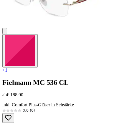
+1
Fielmann
MC 536 CL
ab
€ 188,90
inkl. Comfort Plus-Gläser in Sehstärke
0.0
(0)
0.0
von
5
Sternen.