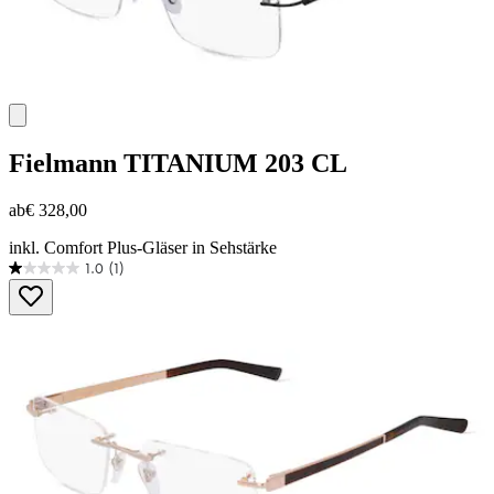
Fielmann
TITANIUM 203 CL
ab
€ 328,00
inkl. Comfort Plus-Gläser in Sehstärke
1.0
(1)
1.0
von
5
Sternen.
1
Bewertung