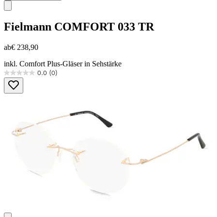
Fielmann
COMFORT 033 TR
ab
€ 238,90
inkl. Comfort Plus-Gläser in Sehstärke
0.0
(0)
0.0
von
5
Sternen.