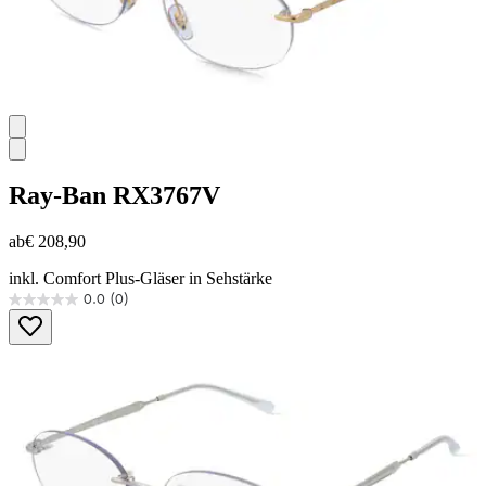
Ray-Ban
RX3767V
ab
€ 208,90
inkl. Comfort Plus-Gläser in Sehstärke
0.0
(0)
0.0
von
5
Sternen.