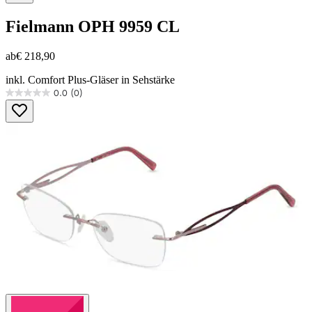
Fielmann
OPH 9959 CL
ab
€ 218,90
inkl. Comfort Plus-Gläser in Sehstärke
0.0
(0)
0.0
von
5
Sternen.