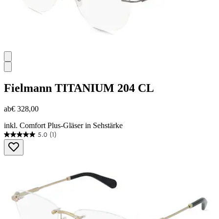
Fielmann
TITANIUM 204 CL
ab
€ 328,00
inkl. Comfort Plus-Gläser in Sehstärke
5.0
(1)
5.0
von
5
Sternen.
1
Bewertung