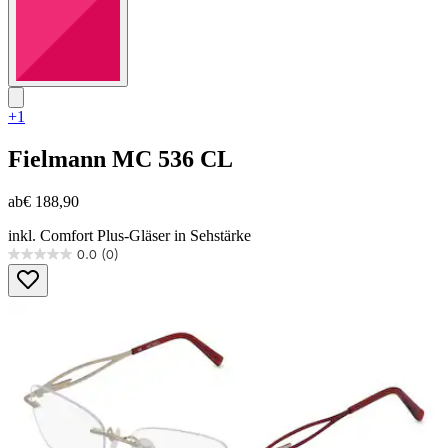
+1
Fielmann
MC 536 CL
ab
€ 188,90
inkl. Comfort Plus-Gläser in Sehstärke
0.0
(0)
0.0
von
5
Sternen.