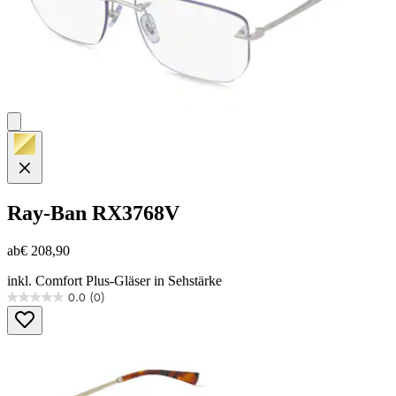
Ray-Ban
RX3768V
ab
€ 208,90
inkl. Comfort Plus-Gläser in Sehstärke
0.0
(0)
0.0
von
5
Sternen.