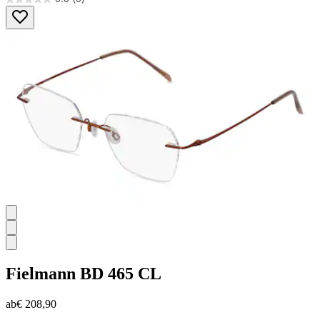
0.0
von
5
Sternen.
Fielmann
BD 465 CL
ab
€ 208,90