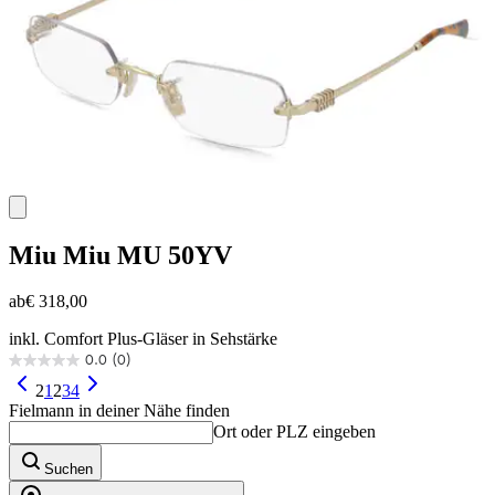
Miu Miu
MU 50YV
ab
€ 318,00
inkl. Comfort Plus-Gläser in Sehstärke
0.0
(0)
0.0
von
2
1
2
3
4
5
Fielmann in deiner Nähe finden
Sternen.
Ort oder PLZ eingeben
Suchen