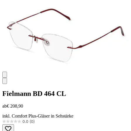
5
Sternen.
Fielmann
BD 464 CL
ab
€ 208,90
inkl. Comfort Plus-Gläser in Sehstärke
0.0
(0)
0.0
von