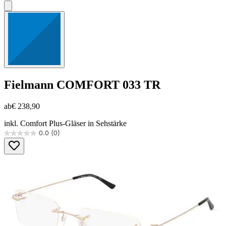
Fielmann
COMFORT 033 TR
ab
€ 238,90
inkl. Comfort Plus-Gläser in Sehstärke
0.0
(0)
0.0
von
5
Sternen.