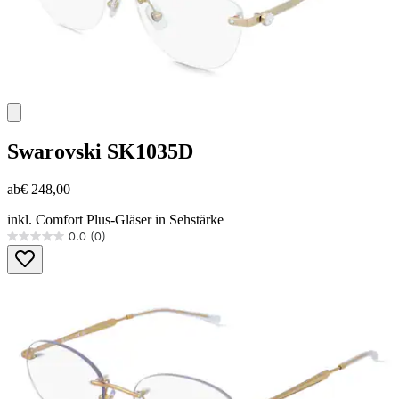
Swarovski
SK1035D
ab
€ 248,00
inkl. Comfort Plus-Gläser in Sehstärke
0.0
(0)
0.0
von
5
Sternen.