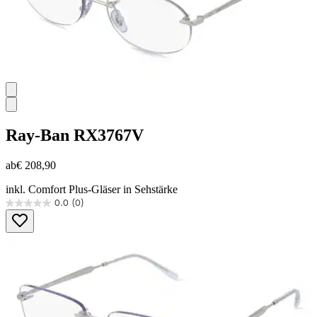
Ray-Ban
RX3767V
ab
€ 208,90
inkl. Comfort Plus-Gläser in Sehstärke
0.0
(0)
0.0
von
5
Sternen.