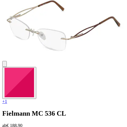
+1
Fielmann
MC 536 CL
ab
€ 188,90