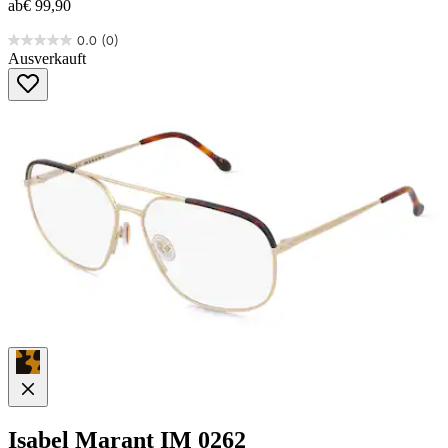
ab
€ 99,90
0.0
(0)
0.0
Ausverkauft
von
5
Sternen.
Isabel Marant
IM 0262