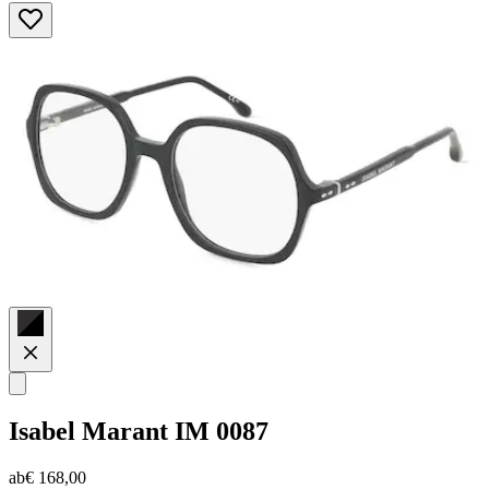
von
5
Sternen.
Isabel Marant
IM 0087
ab
€ 168,00