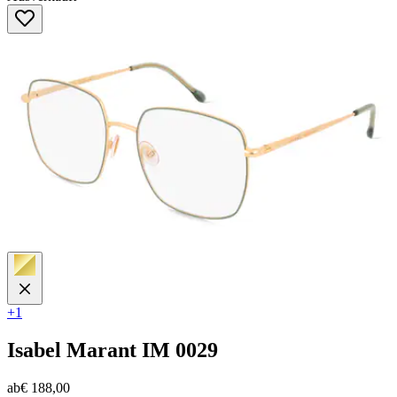
von
5
Sternen.
+1
Isabel Marant
IM 0029
ab
€ 188,00