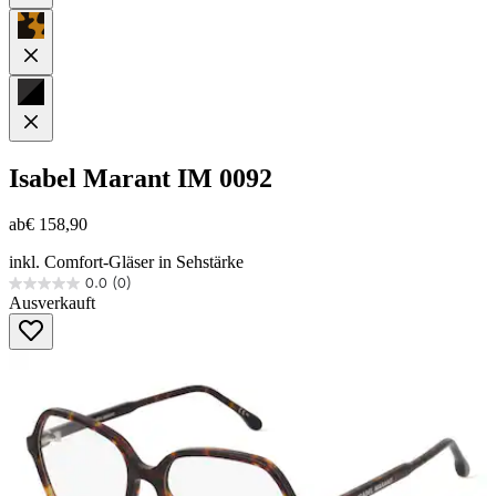
Isabel Marant
IM 0092
ab
€ 158,90
inkl. Comfort-Gläser in Sehstärke
0.0
(0)
0.0
Ausverkauft
von
5
Sternen.