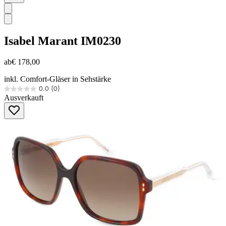
Isabel Marant
IM0230
ab
€ 178,00
inkl. Comfort-Gläser in Sehstärke
0.0
(0)
0.0
Ausverkauft
von
5
Sternen.