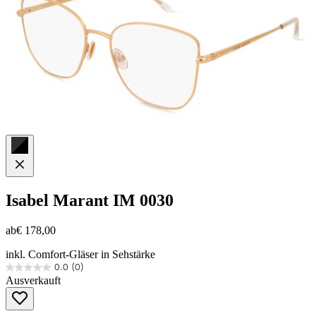
Isabel Marant
IM 0030
ab
€ 178,00
inkl. Comfort-Gläser in Sehstärke
0.0
(0)
0.0
Ausverkauft
von
5
Sternen.