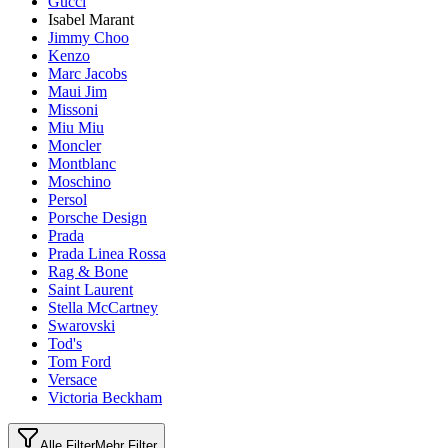
Gucci
Isabel Marant
Jimmy Choo
Kenzo
Marc Jacobs
Maui Jim
Missoni
Miu Miu
Moncler
Montblanc
Moschino
Persol
Porsche Design
Prada
Prada Linea Rossa
Rag & Bone
Saint Laurent
Stella McCartney
Swarovski
Tod's
Tom Ford
Versace
Victoria Beckham
Alle Filter
Mehr Filter