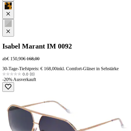
Isabel Marant
IM 0092
ab
€ 150,90
€ 168,00
30-Tage-Tiefstpreis: € 168,00
inkl. Comfort-Gläser in Sehstärke
0.0
(0)
0.0
-20%
Ausverkauft
von
5
Sternen.