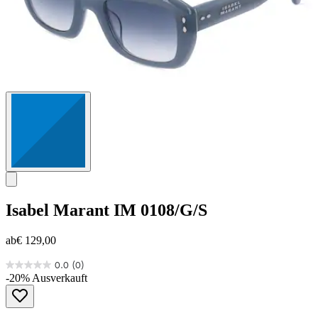
Isabel Marant
IM 0108/G/S
ab
€ 129,00
0.0
(0)
0.0
-20%
Ausverkauft
von
5
Sternen.