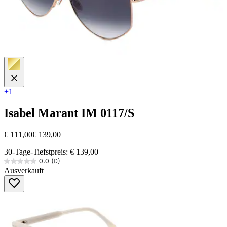
+1
Isabel Marant
IM 0117/S
€ 111,00
€ 139,00
30-Tage-Tiefstpreis: € 139,00
0.0
(0)
0.0
Ausverkauft
von
5
Sternen.