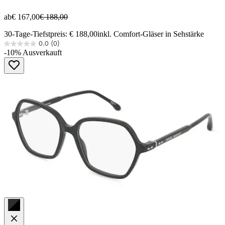
ab
€ 167,00
€ 188,00
30-Tage-Tiefstpreis: € 188,00
inkl. Comfort-Gläser in Sehstärke
0.0
(0)
0.0
-10%
Ausverkauft
von
5
Sternen.