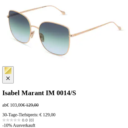
Isabel Marant
IM 0014/S
ab
€ 103,00
€ 129,00
30-Tage-Tiefstpreis: € 129,00
0.0
(0)
0.0
-10%
Ausverkauft
von