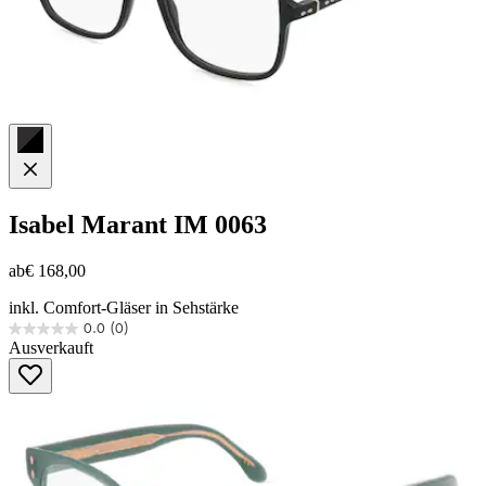
Isabel Marant
IM 0063
ab
€ 168,00
inkl. Comfort-Gläser in Sehstärke
0.0
(0)
0.0
Ausverkauft
von
5
Sternen.