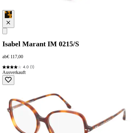
Isabel Marant
IM 0215/S
ab
€ 117,00
4.0
(1)
4.0
Ausverkauft
von
5
Sternen.
1
Bewertung