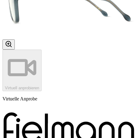
Virtuell anprobieren
Virtuelle Anprobe