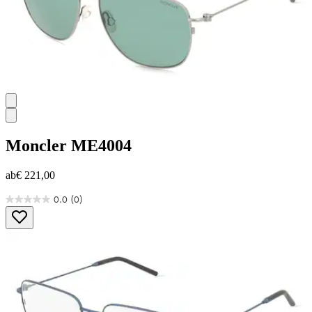
Moncler
ME4004
ab
€ 221,00
0.0
(0)
0.0
von
5
Sternen.