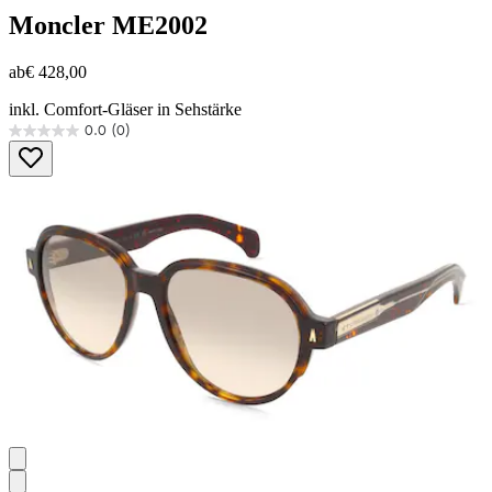
Moncler
ME2002
ab
€ 428,00
inkl. Comfort-Gläser in Sehstärke
0.0
(0)
0.0
von
5
Sternen.