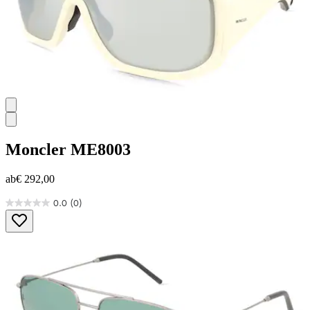
Moncler
ME8003
ab
€ 292,00
0.0
(0)
0.0
von
5
Sternen.