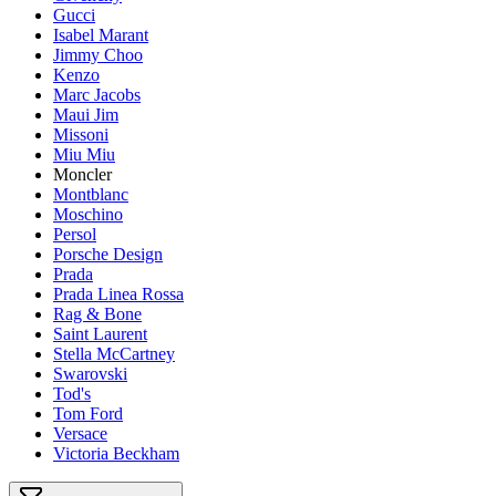
Gucci
Isabel Marant
Jimmy Choo
Kenzo
Marc Jacobs
Maui Jim
Missoni
Miu Miu
Moncler
Montblanc
Moschino
Persol
Porsche Design
Prada
Prada Linea Rossa
Rag & Bone
Saint Laurent
Stella McCartney
Swarovski
Tod's
Tom Ford
Versace
Victoria Beckham