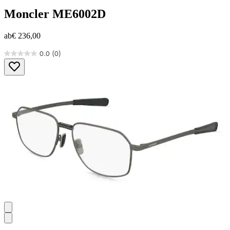
Moncler
ME6002D
ab
€ 236,00
0.0
(0)
0.0
von
5
Sternen.