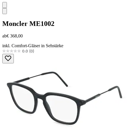
Moncler
ME1002
ab
€ 368,00
inkl. Comfort-Gläser in Sehstärke
0.0
(0)
0.0
von
5
Sternen.