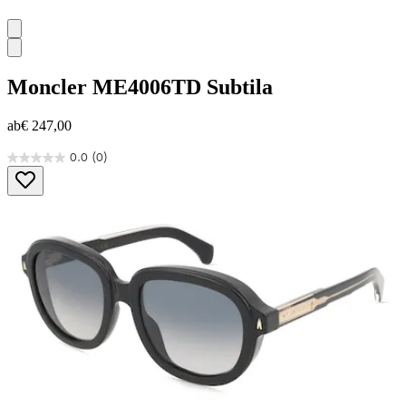
Moncler
ME4006TD Subtila
ab
€ 247,00
0.0
(0)
0.0
von
5
Sternen.