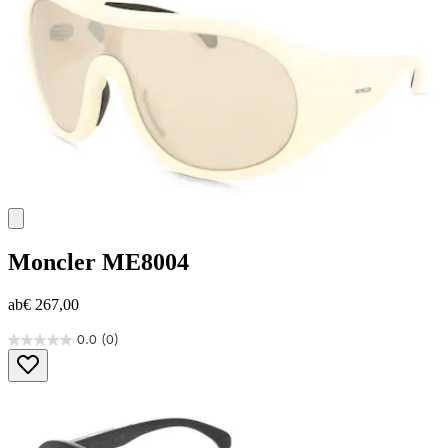
Moncler
ME8004
ab
€ 267,00
0.0
(0)
0.0
von
5
Sternen.