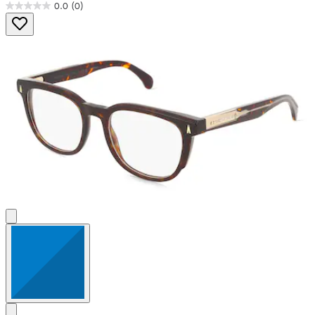
0.0
(0)
0.0
von
5
Sternen.