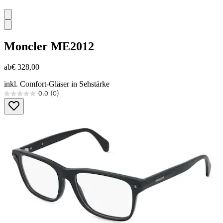
Moncler
ME2012
ab
€ 328,00
inkl. Comfort-Gläser in Sehstärke
0.0
(0)
0.0
von
5
Sternen.