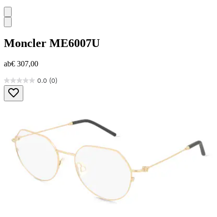
Moncler
ME6007U
ab
€ 307,00
0.0
(0)
0.0
von
5
Sternen.