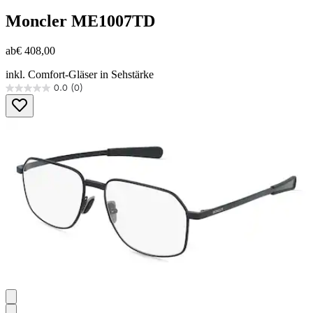
Moncler
ME1007TD
ab
€ 408,00
inkl. Comfort-Gläser in Sehstärke
0.0
(0)
0.0
von
5
Sternen.