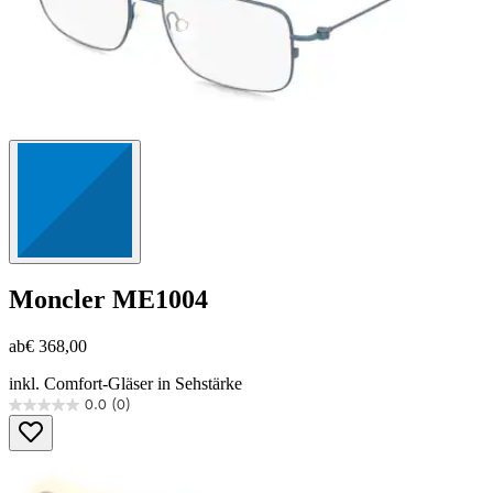
Moncler
ME1004
ab
€ 368,00
inkl. Comfort-Gläser in Sehstärke
0.0
(0)
0.0
von
5
Sternen.