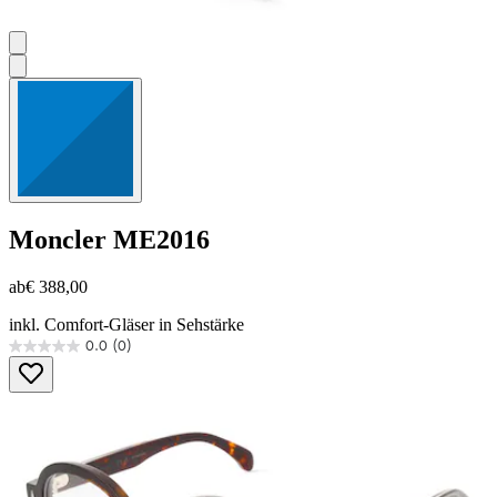
Moncler
ME2016
ab
€ 388,00
inkl. Comfort-Gläser in Sehstärke
0.0
(0)
0.0
von
5
Sternen.