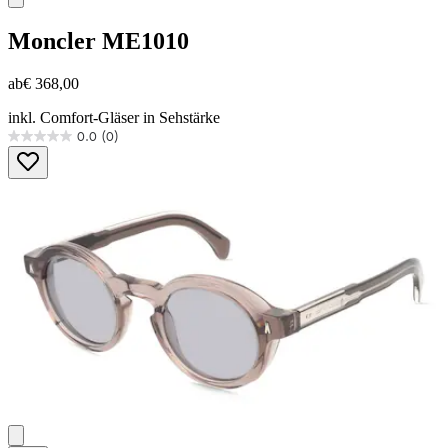
Moncler
ME1010
ab
€ 368,00
inkl. Comfort-Gläser in Sehstärke
0.0
(0)
0.0
von
5
Sternen.