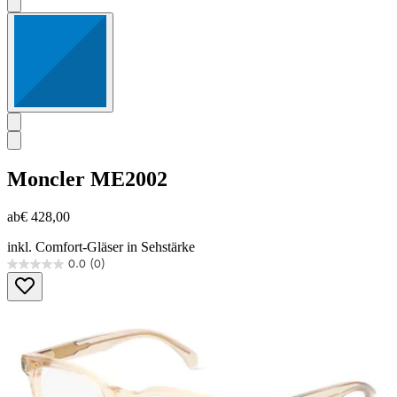
Moncler
ME2002
ab
€ 428,00
inkl. Comfort-Gläser in Sehstärke
0.0
(0)
0.0
von
5
Sternen.