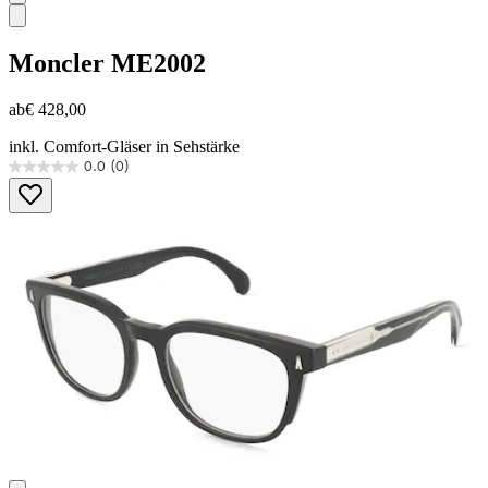
Moncler
ME2002
ab
€ 428,00
inkl. Comfort-Gläser in Sehstärke
0.0
(0)
0.0
von
5
Sternen.