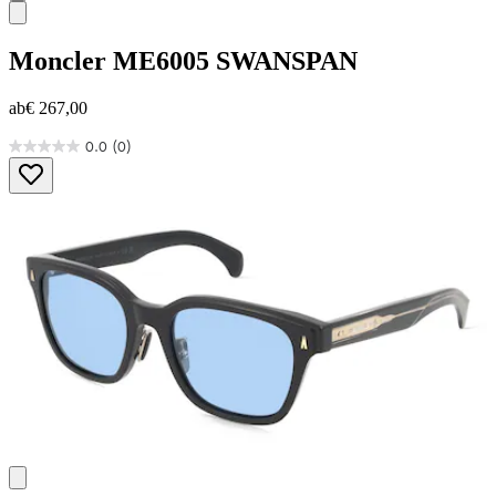
Moncler
ME6005 SWANSPAN
ab
€ 267,00
0.0
(0)
0.0
von
5
Sternen.