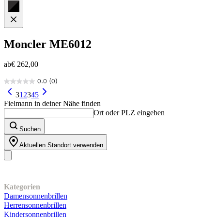
Moncler
ME6012
ab
€ 262,00
0.0
(0)
0.0
von
3
1
2
3
4
5
5
Fielmann in deiner Nähe finden
Sternen.
Ort oder PLZ eingeben
Suchen
Aktuellen Standort verwenden
Unser Sortiment
Kategorien
Damensonnenbrillen
Herrensonnenbrillen
Kindersonnenbrillen