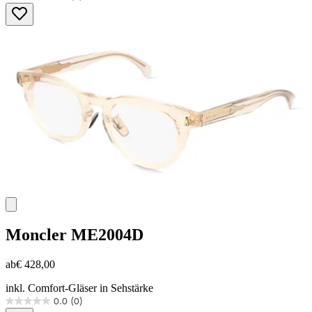
0.0
von
5
Sternen.
Moncler
ME2004D
ab
€ 428,00
inkl. Comfort-Gläser in Sehstärke
0.0
(0)
0.0