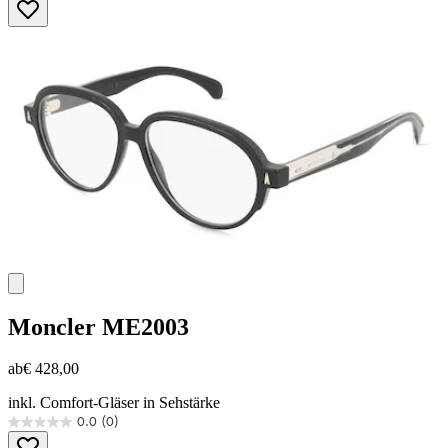
von
5
Sternen.
Moncler
ME2003
ab
€ 428,00
inkl. Comfort-Gläser in Sehstärke
0.0
(0)
0.0
von