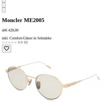
Moncler
ME2005
ab
€ 428,00
inkl. Comfort-Gläser in Sehstärke
0.0
(0)
0.0
von
5
Sternen.