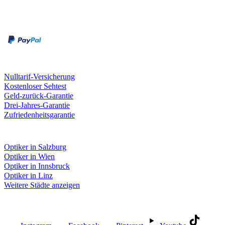
Zahlungsarten
Rechnung
Kreditkarte
Unsere Leistungen
Nulltarif-Versicherung
Kostenloser Sehtest
Geld-zurück-Garantie
Drei-Jahres-Garantie
Zufriedenheitsgarantie
Fielmann in deiner Nähe
Optiker in Salzburg
Optiker in Wien
Optiker in Innsbruck
Optiker in Linz
Weitere Städte anzeigen
Social Media