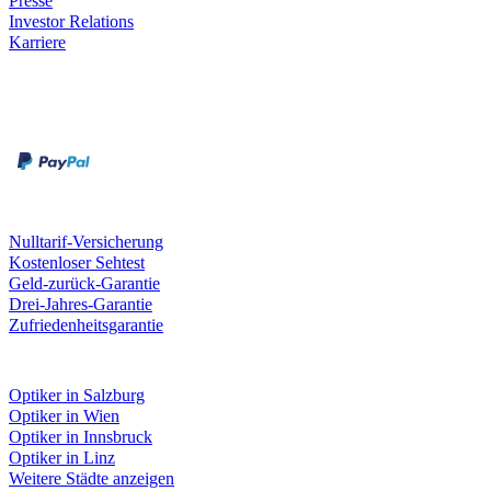
Presse
Investor Relations
Karriere
Zahlungsarten
Rechnung
Kreditkarte
Unsere Leistungen
Nulltarif-Versicherung
Kostenloser Sehtest
Geld-zurück-Garantie
Drei-Jahres-Garantie
Zufriedenheitsgarantie
Fielmann in deiner Nähe
Optiker in Salzburg
Optiker in Wien
Optiker in Innsbruck
Optiker in Linz
Weitere Städte anzeigen