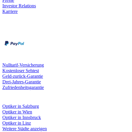
Presse
Investor Relations
Karriere
Zahlungsarten
Rechnung
Kreditkarte
Unsere Leistungen
Nulltarif-Versicherung
Kostenloser Sehtest
Geld-zurück-Garantie
Drei-Jahres-Garantie
Zufriedenheitsgarantie
Fielmann in deiner Nähe
Optiker in Salzburg
Optiker in Wien
Optiker in Innsbruck
Optiker in Linz
Weitere Städte anzeigen