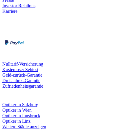
Presse
Investor Relations
Karriere
Zahlungsarten
Rechnung
Kreditkarte
Unsere Leistungen
Nulltarif-Versicherung
Kostenloser Sehtest
Geld-zurück-Garantie
Drei-Jahres-Garantie
Zufriedenheitsgarantie
Fielmann in deiner Nähe
Optiker in Salzburg
Optiker in Wien
Optiker in Innsbruck
Optiker in Linz
Weitere Städte anzeigen