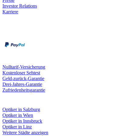
Presse
Investor Relations
Karriere
Zahlungsarten
Rechnung
Kreditkarte
Unsere Leistungen
Nulltarif-Versicherung
Kostenloser Sehtest
Geld-zurück-Garantie
Drei-Jahres-Garantie
Zufriedenheitsgarantie
Fielmann in deiner Nähe
Optiker in Salzburg
Optiker in Wien
Optiker in Innsbruck
Optiker in Linz
Weitere Städte anzeigen