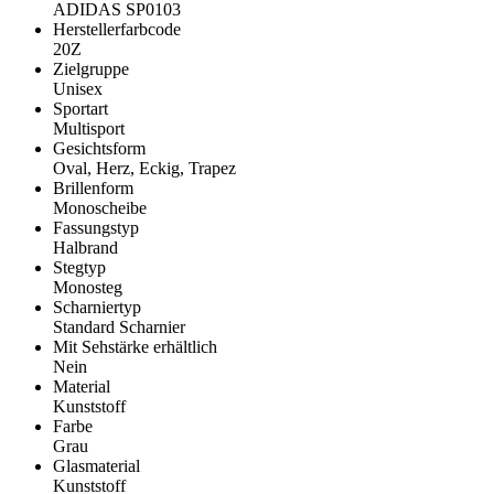
ADIDAS SP0103
Herstellerfarbcode
20Z
Zielgruppe
Unisex
Sportart
Multisport
Gesichtsform
Oval, Herz, Eckig, Trapez
Brillenform
Monoscheibe
Fassungstyp
Halbrand
Stegtyp
Monosteg
Scharniertyp
Standard Scharnier
Mit Sehstärke erhältlich
Nein
Material
Kunststoff
Farbe
Grau
Glasmaterial
Kunststoff