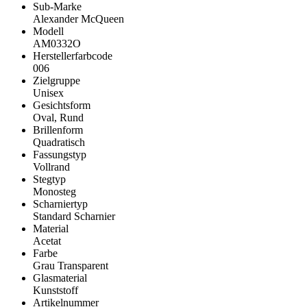
Sub-Marke
Alexander McQueen
Modell
AM0332O
Herstellerfarbcode
006
Zielgruppe
Unisex
Gesichtsform
Oval, Rund
Brillenform
Quadratisch
Fassungstyp
Vollrand
Stegtyp
Monosteg
Scharniertyp
Standard Scharnier
Material
Acetat
Farbe
Grau Transparent
Glasmaterial
Kunststoff
Artikelnummer