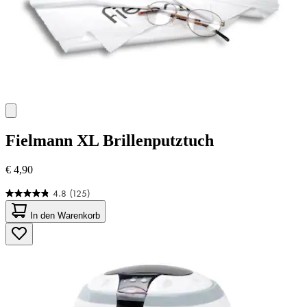
Fielmann
XL Brillenputztuch
€ 4,90
4.8
(125)
4.8
von
In den Warenkorb
5
Sternen.
125
Bewertungen