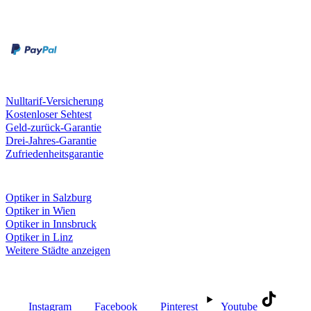
Zahlungsarten
Rechnung
Kreditkarte
Unsere Leistungen
Nulltarif-Versicherung
Kostenloser Sehtest
Geld-zurück-Garantie
Drei-Jahres-Garantie
Zufriedenheitsgarantie
Fielmann in deiner Nähe
Optiker in Salzburg
Optiker in Wien
Optiker in Innsbruck
Optiker in Linz
Weitere Städte anzeigen
Social Media
Instagram
Facebook
Pinterest
Youtube