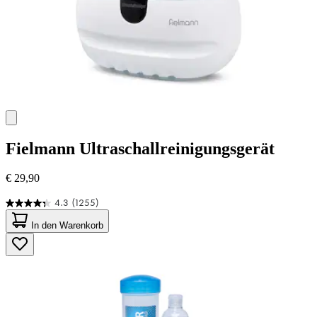
Fielmann
Ultraschallreinigungsgerät
€ 29,90
4.3
(1255)
4.3
von
In den Warenkorb
5
Sternen.
1255
Bewertungen