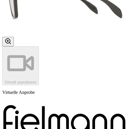
Virtuell anprobieren
Virtuelle Anprobe