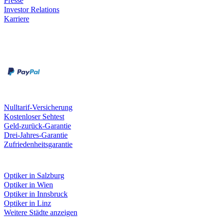
Presse
Investor Relations
Karriere
Zahlungsarten
Rechnung
Kreditkarte
Unsere Leistungen
Nulltarif-Versicherung
Kostenloser Sehtest
Geld-zurück-Garantie
Drei-Jahres-Garantie
Zufriedenheitsgarantie
Fielmann in deiner Nähe
Optiker in Salzburg
Optiker in Wien
Optiker in Innsbruck
Optiker in Linz
Weitere Städte anzeigen