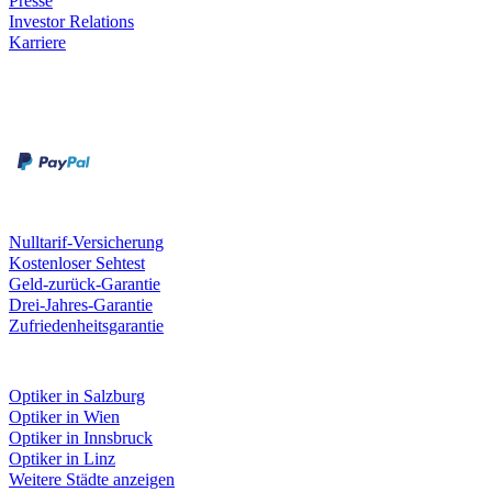
Presse
Investor Relations
Karriere
Zahlungsarten
Rechnung
Kreditkarte
Unsere Leistungen
Nulltarif-Versicherung
Kostenloser Sehtest
Geld-zurück-Garantie
Drei-Jahres-Garantie
Zufriedenheitsgarantie
Fielmann in deiner Nähe
Optiker in Salzburg
Optiker in Wien
Optiker in Innsbruck
Optiker in Linz
Weitere Städte anzeigen