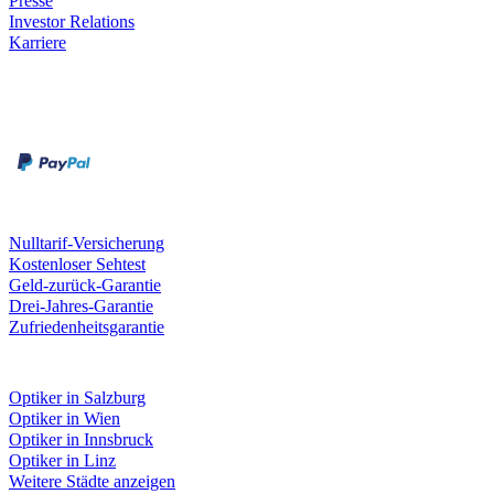
Presse
Investor Relations
Karriere
Zahlungsarten
Rechnung
Kreditkarte
Unsere Leistungen
Nulltarif-Versicherung
Kostenloser Sehtest
Geld-zurück-Garantie
Drei-Jahres-Garantie
Zufriedenheitsgarantie
Fielmann in deiner Nähe
Optiker in Salzburg
Optiker in Wien
Optiker in Innsbruck
Optiker in Linz
Weitere Städte anzeigen