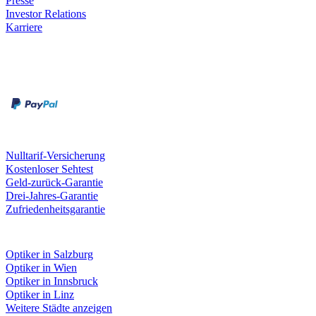
Presse
Investor Relations
Karriere
Zahlungsarten
Rechnung
Kreditkarte
Unsere Leistungen
Nulltarif-Versicherung
Kostenloser Sehtest
Geld-zurück-Garantie
Drei-Jahres-Garantie
Zufriedenheitsgarantie
Fielmann in deiner Nähe
Optiker in Salzburg
Optiker in Wien
Optiker in Innsbruck
Optiker in Linz
Weitere Städte anzeigen