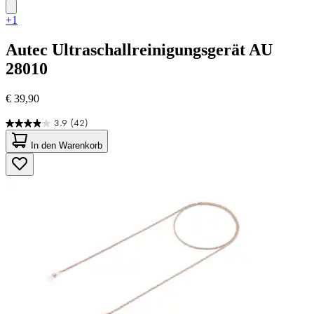
+1
Autec
Ultraschallreinigungsgerät AU
28010
€ 39,90
3.9
(42)
3.9
von
In den Warenkorb
5
Sternen.
42
Bewertungen