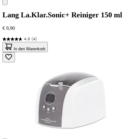
Lang
La.Klar.Sonic+ Reiniger 150 ml
€ 9,90
4.8
(4)
4.8
von
In den Warenkorb
5
Sternen.
4
Bewertungen