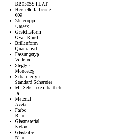
BB0305S FLAT
Herstellerfarbcode
009
Zielgruppe
Unisex
Gesichtsform
Oval, Rund
Brillenform
Quadratisch
Fassungstyp
Vollrand
Stegtyp
Monosteg
Scharniertyp
Standard Scharnier
Mit Sehstärke erhältlich
Ja
Material
Acetat
Farbe
Blau
Glasmaterial
Nylon
Glasfarbe
Blau