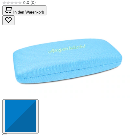
0.0
(0)
0.0
von
In den Warenkorb
5
Sternen.