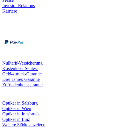
Presse
Investor Relations
Karriere
Zahlungsarten
Rechnung
Kreditkarte
Unsere Leistungen
Nulltarif-Versicherung
Kostenloser Sehtest
Geld-zurück-Garantie
Drei-Jahres-Garantie
Zufriedenheitsgarantie
Fielmann in deiner Nähe
Optiker in Salzburg
Optiker in Wien
Optiker in Innsbruck
Optiker in Linz
Weitere Städte anzeigen