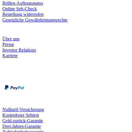
Brillen-Auftragsstatus
Online Seh-Check
Bestellung widerrufen
Gesetzliche Gewährleistungsrechte
Unternehmen
Über uns
Presse
Investor Relations
Karriere
Zahlungsarten
Rechnung
Kreditkarte
Unsere Leistungen
Nulltarif-Versicherung
Kostenloser Sehtest
Geld-zurück-Garantie
Drei-Jahres-Garantie
Zufriedenheitsgarantie