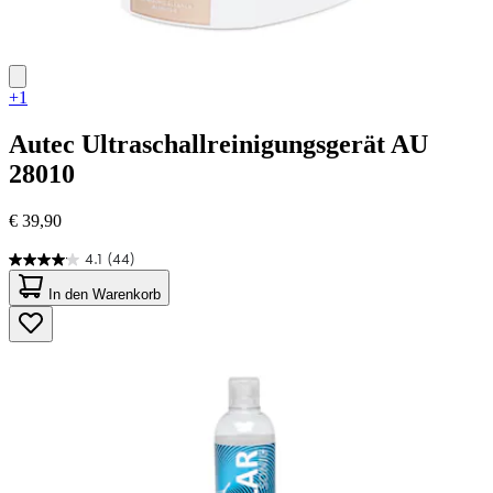
+1
Autec
Ultraschallreinigungsgerät AU
28010
€ 39,90
4.1
(44)
4.1
von
In den Warenkorb
5
Sternen.
44
Bewertungen