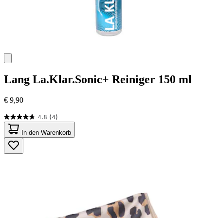
Lang
La.Klar.Sonic+ Reiniger 150 ml
€ 9,90
4.8
(4)
4.8
von
In den Warenkorb
5
Sternen.
4
Bewertungen