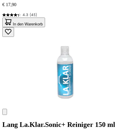
€ 17,90
4.3
(45)
4.3
von
In den Warenkorb
5
Sternen.
45
Bewertungen
Lang
La.Klar.Sonic+ Reiniger 150 ml