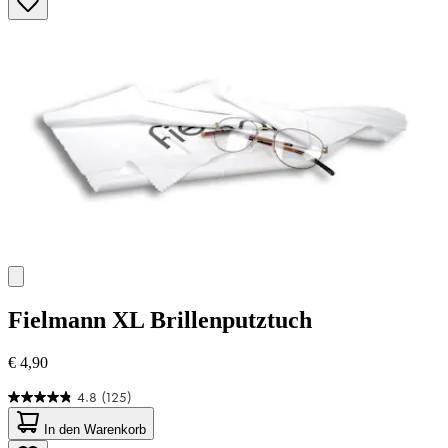
Fielmann
XL Brillenputztuch
€ 4,90
4.8
(125)
4.8
von
In den Warenkorb
5