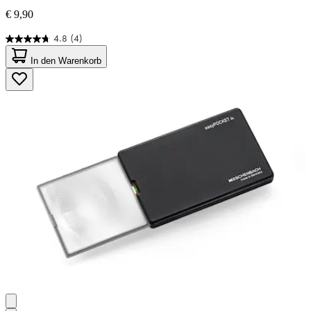
€ 9,90
4.8
(4)
4.8
von
In den Warenkorb
5
Sternen.
4
Bewertungen