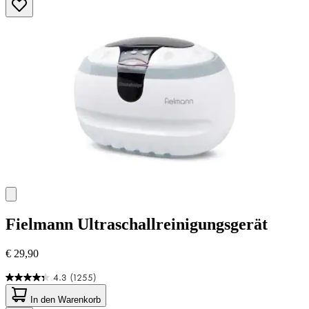
Sternen.
125
Bewertungen
Fielmann
Ultraschallreinigungsgerät
€ 29,90
4.3
(1255)
4.3
von
In den Warenkorb
5