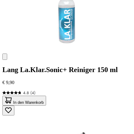
Lang
La.Klar.Sonic+ Reiniger 150 ml
€ 9,90
4.8
(4)
4.8
von
In den Warenkorb
5
Sternen.
4
Bewertungen