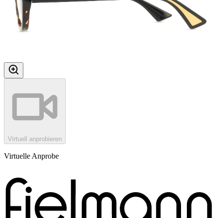
Virtuell anprobieren
Virtuelle Anprobe