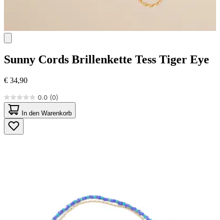
Sunny Cords
Brillenkette Tess Tiger Eye
€ 34,90
0.0
(0)
0.0
von
In den Warenkorb
5
Sternen.