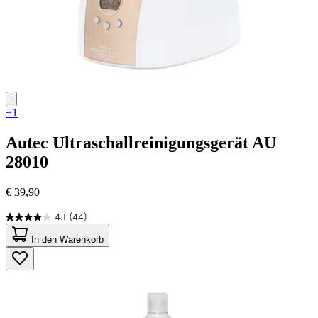
+1
Autec
Ultraschallreinigungsgerät AU
28010
€ 39,90
4.1
(44)
4.1
von
In den Warenkorb
5
Sternen.
44
Bewertungen