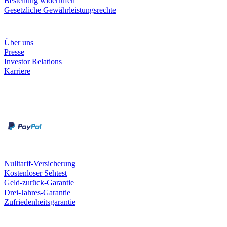
Bestellung widerrufen
Gesetzliche Gewährleistungsrechte
Unternehmen
Über uns
Presse
Investor Relations
Karriere
Zahlungsarten
Rechnung
Kreditkarte
Unsere Leistungen
Nulltarif-Versicherung
Kostenloser Sehtest
Geld-zurück-Garantie
Drei-Jahres-Garantie
Zufriedenheitsgarantie
Fielmann in deiner Nähe