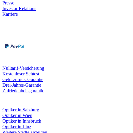
Presse
Investor Relations
Karriere
Zahlungsarten
Rechnung
Kreditkarte
Unsere Leistungen
Nulltarif-Versicherung
Kostenloser Sehtest
Geld-zurück-Garantie
Drei-Jahres-Garantie
Zufriedenheitsgarantie
Fielmann in deiner Nähe
Optiker in Salzburg
Optiker in Wien
Optiker in Innsbruck
Optiker in Linz
Weitere Städte anzeigen