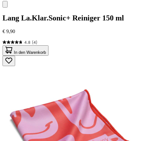
Lang
La.Klar.Sonic+ Reiniger 150 ml
€ 9,90
4.8
(4)
4.8
von
In den Warenkorb
5
Sternen.
4
Bewertungen