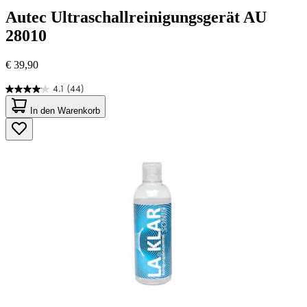
Autec
Ultraschallreinigungsgerät AU
28010
€ 39,90
4.1
(44)
4.1
von
In den Warenkorb
5
Sternen.
44
Bewertungen