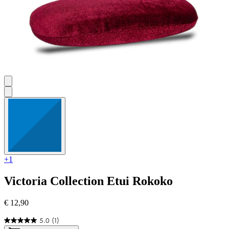
+1
Victoria Collection
Etui Rokoko
€ 12,90
5.0
(1)
5.0