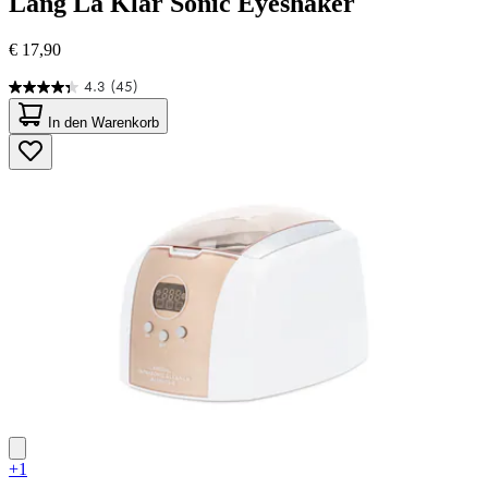
Lang
La Klar Sonic Eyeshaker
€ 17,90
4.3
(45)
4.3
von
In den Warenkorb
5
Sternen.
45
Bewertungen
+1