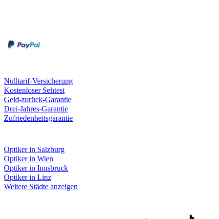
Zahlungsarten
Rechnung
Kreditkarte
Unsere Leistungen
Nulltarif-Versicherung
Kostenloser Sehtest
Geld-zurück-Garantie
Drei-Jahres-Garantie
Zufriedenheitsgarantie
Fielmann in deiner Nähe
Optiker in Salzburg
Optiker in Wien
Optiker in Innsbruck
Optiker in Linz
Weitere Städte anzeigen
Social Media