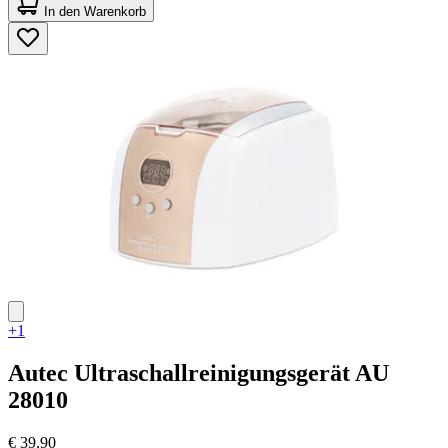
von
In den Warenkorb
5
Sternen.
45
Bewertungen
+1
Autec
Ultraschallreinigungsgerät AU
28010
€ 39,90