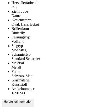
Herstellerfarbcode
I46
Zielgruppe
Damen
Gesichtsform
Oval, Herz, Eckig
Brillenform
Butterfly
Fassungstyp
Vollrand
Stegtyp
Monosteg
Scharniertyp
Standard Scharnier
Material
Metall
Farbe
Schwarz Matt
Glasmaterial
Kunststoff
Artikelnummer
1690243
Herstellerinformation