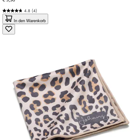
4.8
(4)
4.8
von
In den Warenkorb
5
Sternen.
4
Bewertungen