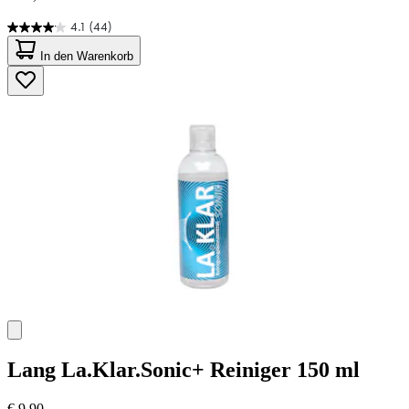
4.1
(44)
4.1
von
In den Warenkorb
5
Sternen.
44
Bewertungen
Lang
La.Klar.Sonic+ Reiniger 150 ml
€ 9,90