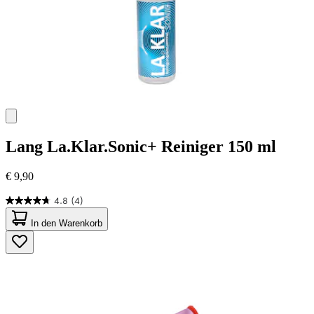
Lang
La.Klar.Sonic+ Reiniger 150 ml
€ 9,90
4.8
(4)
4.8
von
In den Warenkorb
5
Sternen.
4
Bewertungen