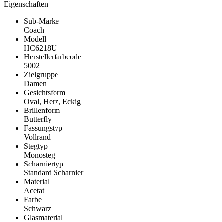
Eigenschaften
Sub-Marke
Coach
Modell
HC6218U
Herstellerfarbcode
5002
Zielgruppe
Damen
Gesichtsform
Oval, Herz, Eckig
Brillenform
Butterfly
Fassungstyp
Vollrand
Stegtyp
Monosteg
Scharniertyp
Standard Scharnier
Material
Acetat
Farbe
Schwarz
Glasmaterial