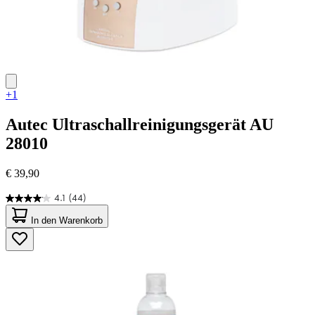
+1
Autec
Ultraschallreinigungsgerät AU
28010
€ 39,90
4.1
(44)
4.1
von
In den Warenkorb
5
Sternen.
44
Bewertungen