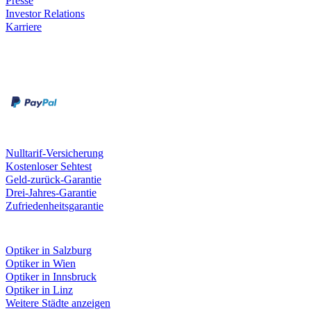
Presse
Investor Relations
Karriere
Zahlungsarten
Rechnung
Kreditkarte
Unsere Leistungen
Nulltarif-Versicherung
Kostenloser Sehtest
Geld-zurück-Garantie
Drei-Jahres-Garantie
Zufriedenheitsgarantie
Fielmann in deiner Nähe
Optiker in Salzburg
Optiker in Wien
Optiker in Innsbruck
Optiker in Linz
Weitere Städte anzeigen