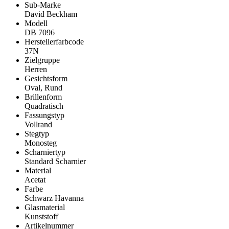
Sub-Marke
David Beckham
Modell
DB 7096
Herstellerfarbcode
37N
Zielgruppe
Herren
Gesichtsform
Oval, Rund
Brillenform
Quadratisch
Fassungstyp
Vollrand
Stegtyp
Monosteg
Scharniertyp
Standard Scharnier
Material
Acetat
Farbe
Schwarz Havanna
Glasmaterial
Kunststoff
Artikelnummer