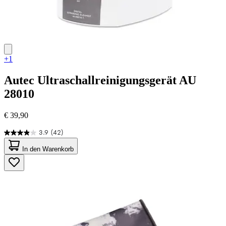
+1
Autec
Ultraschallreinigungsgerät AU
28010
€ 39,90
3.9
(42)
3.9
von
In den Warenkorb
5
Sternen.
42
Bewertungen