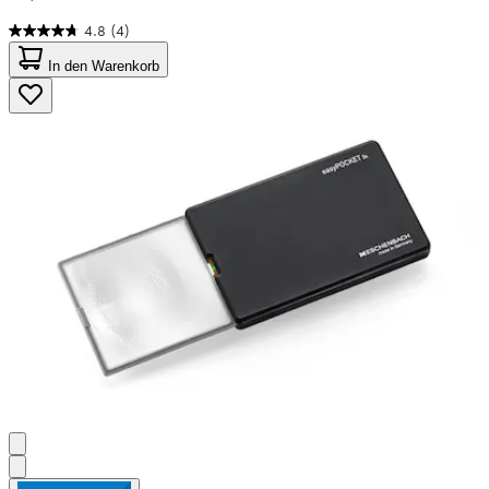
4.8
(4)
4.8
von
In den Warenkorb
5
Sternen.
4
Bewertungen