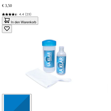
€ 3,50
4.4
(23)
4.4
von
In den Warenkorb
5
Sternen.
23
Bewertungen