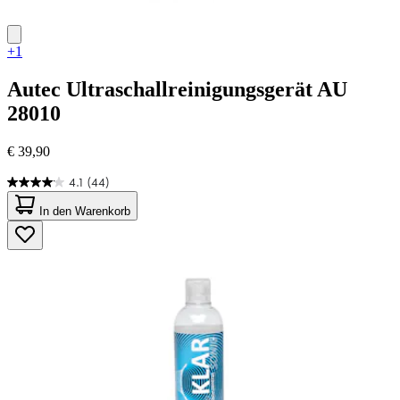
+1
Autec
Ultraschallreinigungsgerät AU
28010
€ 39,90
4.1
(44)
4.1
von
In den Warenkorb
5
Sternen.
44
Bewertungen