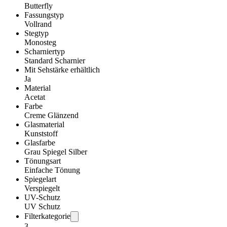
Butterfly
Fassungstyp
Vollrand
Stegtyp
Monosteg
Scharniertyp
Standard Scharnier
Mit Sehstärke erhältlich
Ja
Material
Acetat
Farbe
Creme Glänzend
Glasmaterial
Kunststoff
Glasfarbe
Grau Spiegel Silber
Tönungsart
Einfache Tönung
Spiegelart
Verspiegelt
UV-Schutz
UV Schutz
Filterkategorie
3