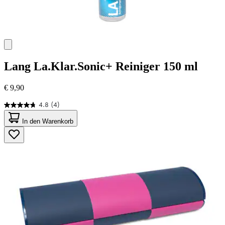
Lang
La.Klar.Sonic+ Reiniger 150 ml
€ 9,90
4.8
(4)
4.8
von
In den Warenkorb
5
Sternen.
4
Bewertungen