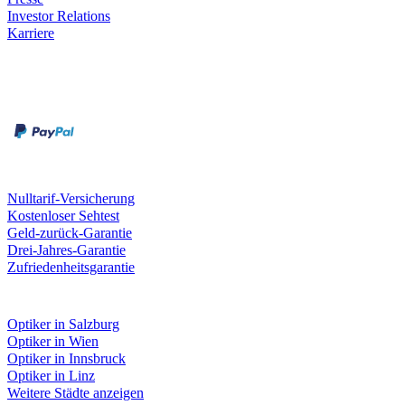
Investor Relations
Karriere
Zahlungsarten
Rechnung
Kreditkarte
Unsere Leistungen
Nulltarif-Versicherung
Kostenloser Sehtest
Geld-zurück-Garantie
Drei-Jahres-Garantie
Zufriedenheitsgarantie
Fielmann in deiner Nähe
Optiker in Salzburg
Optiker in Wien
Optiker in Innsbruck
Optiker in Linz
Weitere Städte anzeigen