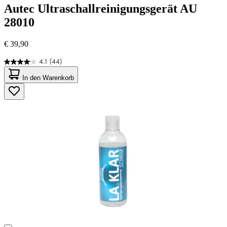
Autec
Ultraschallreinigungsgerät AU
28010
€ 39,90
4.1
(44)
4.1
von
In den Warenkorb
5
Sternen.
44
Bewertungen