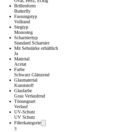
Oval, Herz, Eckig
Brillenform
Butterfly
Fassungstyp
Vollrand
Stegtyp
Monosteg
Scharniertyp
Standard Scharnier
Mit Sehstärke erhältlich
Ja
Material
Acetat
Farbe
Schwarz Glänzend
Glasmaterial
Kunststoff
Glasfarbe
Grau Verlaufend
Tönungsart
Verlauf
UV-Schutz
UV Schutz
Filterkategorie
3