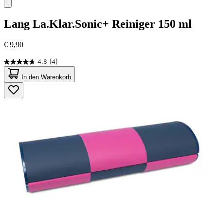
Lang
La.Klar.Sonic+ Reiniger 150 ml
€ 9,90
4.8
(4)
4.8
von
In den Warenkorb
5
Sternen.
4
Bewertungen