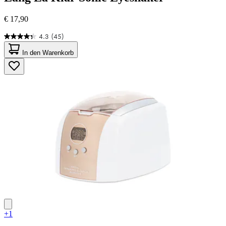
€ 17,90
4.3
(45)
4.3
von
In den Warenkorb
5
Sternen.
45
Bewertungen
+1