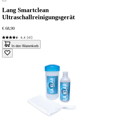
Lang
Smartclean
Ultraschallreinigungsgerät
€ 68,90
4.4
(41)
4.4
von
In den Warenkorb
5
Sternen.
41
Bewertungen