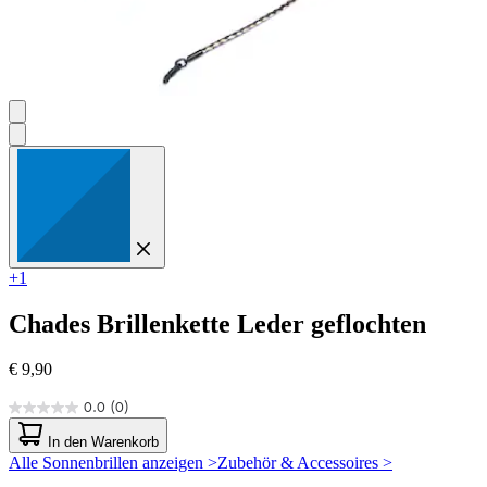
+1
Chades
Brillenkette Leder geflochten
€ 9,90
0.0
(0)
0.0
von
In den Warenkorb
5
Alle Sonnenbrillen anzeigen >
Zubehör & Accessoires >
Sternen.