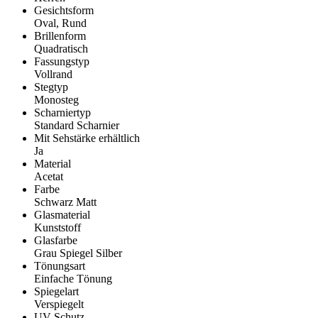
Gesichtsform
Oval, Rund
Brillenform
Quadratisch
Fassungstyp
Vollrand
Stegtyp
Monosteg
Scharniertyp
Standard Scharnier
Mit Sehstärke erhältlich
Ja
Material
Acetat
Farbe
Schwarz Matt
Glasmaterial
Kunststoff
Glasfarbe
Grau Spiegel Silber
Tönungsart
Einfache Tönung
Spiegelart
Verspiegelt
UV-Schutz