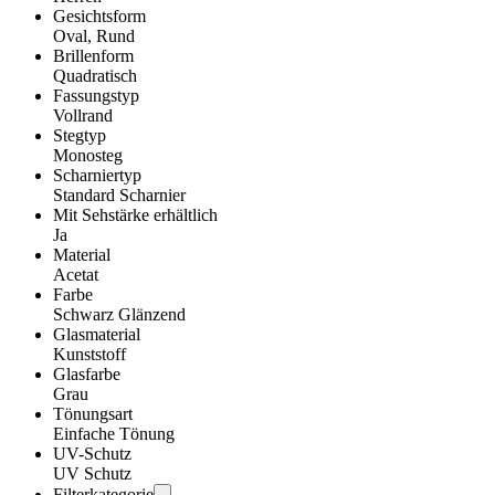
Gesichtsform
Oval, Rund
Brillenform
Quadratisch
Fassungstyp
Vollrand
Stegtyp
Monosteg
Scharniertyp
Standard Scharnier
Mit Sehstärke erhältlich
Ja
Material
Acetat
Farbe
Schwarz Glänzend
Glasmaterial
Kunststoff
Glasfarbe
Grau
Tönungsart
Einfache Tönung
UV-Schutz
UV Schutz
Filterkategorie