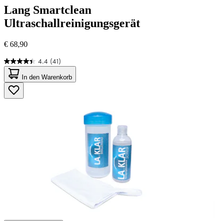
Lang
Smartclean
Ultraschallreinigungsgerät
€ 68,90
4.4
(41)
4.4
von
In den Warenkorb
5
Sternen.
41
Bewertungen