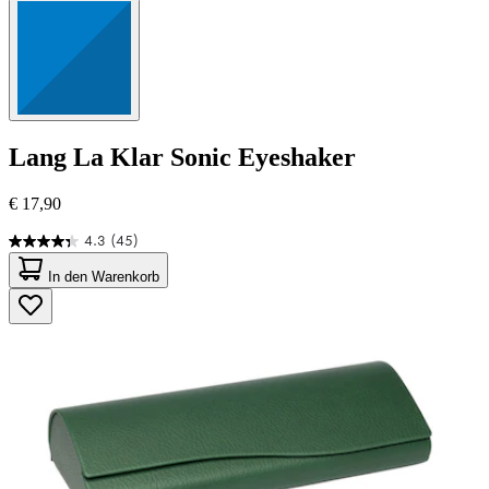
Lang
La Klar Sonic Eyeshaker
€ 17,90
4.3
(45)
4.3
von
In den Warenkorb
5
Sternen.
45
Bewertungen