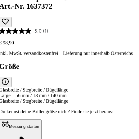
Art.-Nr. 1637372
5.0
(1)
€ 98,90
inkl. MwSt.
versandkostenfrei
– Lieferung nur innerhalb Österreichs
Größe
Glasbreite / Stegbreite / Bügellänge
Large – 56 mm / 18 mm / 140 mm
Glasbreite / Stegbreite / Bügellänge
Du kennst deine Brillengröße nicht?
Finde sie jetzt heraus:
Messung starten