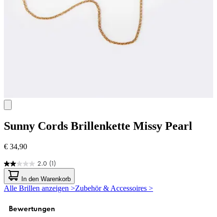
Sunny Cords
Brillenkette Missy Pearl
€ 34,90
2.0
(1)
2.0
von
In den Warenkorb
5
Alle Brillen anzeigen >
Zubehör & Accessoires >
Sternen.
1
Bewertung