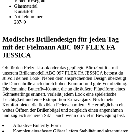
Violett Rosegold
Glasmaterial
Kunststoff
Artikelnummer
28749
Modisches Brillendesign für jeden Tag
mit der Fielmann ABC 097 FLEX FA
JESSICA
Ob für den Freizeit-Look oder das gepflegte Büro-Outfit – mit
unserem Brillenmodell ABC 097 FLEX FA JESSICA betonst du
stilvoll deinen Look. Neben dem ansprechenden Design überzeugt
die Damenbrille auch durch hohen Komfort und gute Verarbeitung.
Die feminine Butterfly-Kontur, die an die äußere Flügelform eines
Schmetterlings erinnert, verleiht jedem Look eine spielerische
Leichtigkeit und eine Extraportion Extravaganz. Noch mehr
Komfort bieten die flexiblen Federscharniere: Sie ermöglichen ein
weites Öffnen der Brillenbügel und zeitgleich einen angenehmen
und zugleich sicheren Sitz – auch wenn du viel in Bewegung bist.
Attraktive Butterfly-Form
Komplett eingefasste Gläser liefern Stabilität und akzentuieren