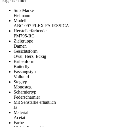
Eigenschaften
Sub-Marke
Fielmann
Modell
ABC 097 FLEX FA JESSICA
Herstellerfarbcode
FM795-RG
Zielgruppe
Damen
Gesichtsform
Oval, Herz, Eckig
Brillenform
Butterfly
Fassungstyp
Vollrand
Stegtyp
Monosteg
Scharniertyp
Federscharnier
Mit Sehstärke erhältlich
Ja
Material
Acetat
Farbe