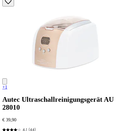
Sternen.
45
Bewertungen
+1
Autec
Ultraschallreinigungsgerät AU
28010
€ 39,90
4.1
(44)