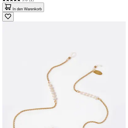
5.0
von
In den Warenkorb
5
Sternen.
2
Bewertungen