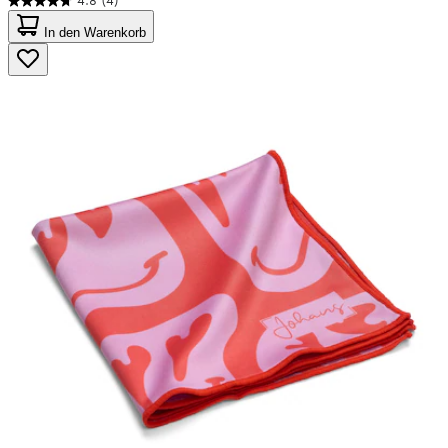
4.8
(4)
4.8
von
In den Warenkorb
5
Sternen.
4
Bewertungen