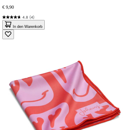
€ 9,90
4.8
(4)
4.8
von
In den Warenkorb
5
Sternen.
4
Bewertungen