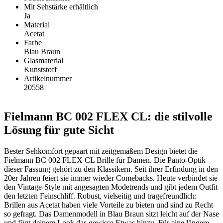
Mit Sehstärke erhältlich
Ja
Material
Acetat
Farbe
Blau Braun
Glasmaterial
Kunststoff
Artikelnummer
20558
Fielmann BC 002 FLEX CL: die stilvolle
Lösung für gute Sicht
Bester Sehkomfort gepaart mit zeitgemäßem Design bietet die
Fielmann BC 002 FLEX CL Brille für Damen. Die Panto-Optik
dieser Fassung gehört zu den Klassikern. Seit ihrer Erfindung in den
20er Jahren feiert sie immer wieder Comebacks. Heute verbindet sie
den Vintage-Style mit angesagten Modetrends und gibt jedem Outfit
den letzten Feinschliff. Robust, vielseitig und tragefreundlich:
Brillen aus Acetat haben viele Vorteile zu bieten und sind zu Recht
so gefragt. Das Damenmodell in Blau Braun sitzt leicht auf der Nase
und fügt deinem Look das gewisse Etwas hinzu. Für eine längere