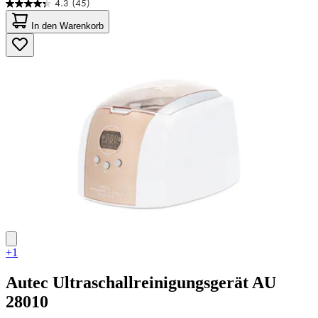
4.3
(45)
4.3
von
In den Warenkorb
5
Sternen.
45
Bewertungen
+1
Autec
Ultraschallreinigungsgerät AU
28010