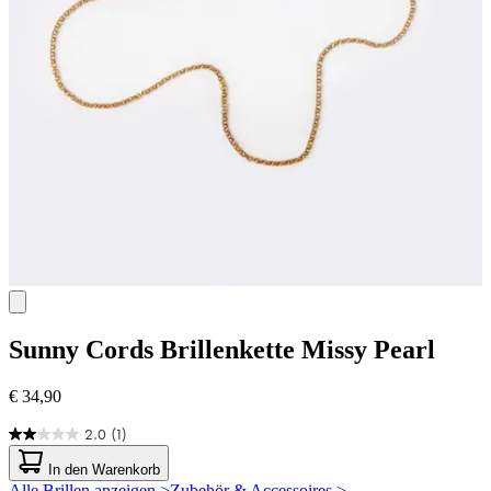
Sunny Cords
Brillenkette Missy Pearl
€ 34,90
2.0
(1)
2.0
von
In den Warenkorb
5
Alle Brillen anzeigen >
Zubehör & Accessoires >