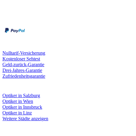
Zahlungsarten
Rechnung
Kreditkarte
Unsere Leistungen
Nulltarif-Versicherung
Kostenloser Sehtest
Geld-zurück-Garantie
Drei-Jahres-Garantie
Zufriedenheitsgarantie
Fielmann in deiner Nähe
Optiker in Salzburg
Optiker in Wien
Optiker in Innsbruck
Optiker in Linz
Weitere Städte anzeigen
Social Media