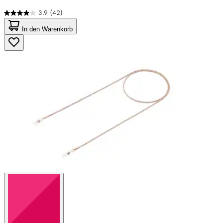
3.9
(42)
3.9
von
In den Warenkorb
5
Sternen.
42
Bewertungen