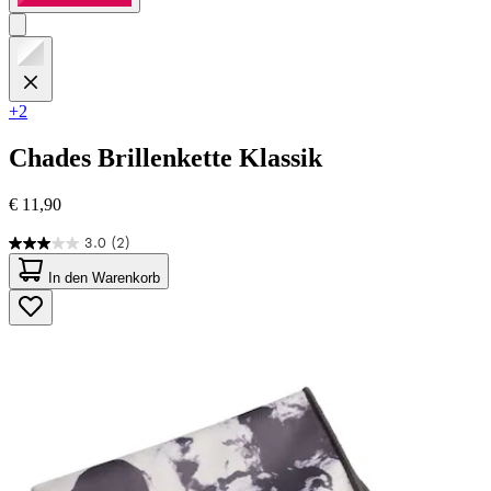
+2
Chades
Brillenkette Klassik
€ 11,90
3.0
(2)
3.0
von
In den Warenkorb
5
Sternen.
2
Bewertungen