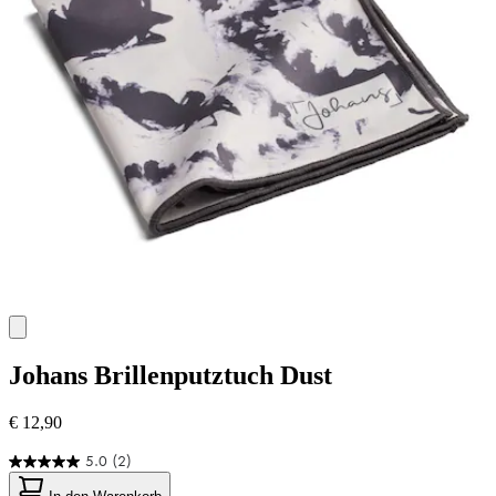
Johans
Brillenputztuch Dust
€ 12,90
5.0
(2)
5.0
von