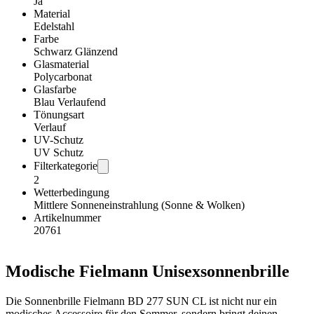
Ja
Material
Edelstahl
Farbe
Schwarz Glänzend
Glasmaterial
Polycarbonat
Glasfarbe
Blau Verlaufend
Tönungsart
Verlauf
UV-Schutz
UV Schutz
Filterkategorie
2
Wetterbedingung
Mittlere Sonneneinstrahlung (Sonne & Wolken)
Artikelnummer
20761
Modische Fielmann Unisexsonnenbrille
Die Sonnenbrille Fielmann BD 277 SUN CL ist nicht nur ein
modisches Accessoire für den Sommer, sondern bringt deinen