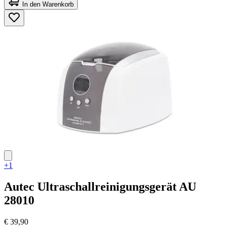
von
In den Warenkorb
5
Sternen.
4
Bewertungen
+1
Autec
Ultraschallreinigungsgerät AU
28010
€ 39,90