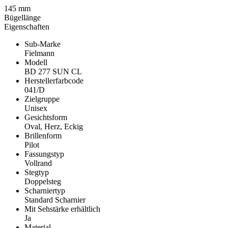
145 mm
Bügellänge
Eigenschaften
Sub-Marke
Fielmann
Modell
BD 277 SUN CL
Herstellerfarbcode
041/D
Zielgruppe
Unisex
Gesichtsform
Oval, Herz, Eckig
Brillenform
Pilot
Fassungstyp
Vollrand
Stegtyp
Doppelsteg
Scharniertyp
Standard Scharnier
Mit Sehstärke erhältlich
Ja
Material