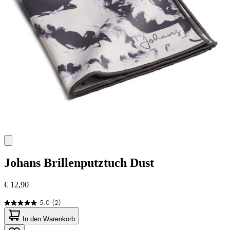
Johans
Brillenputztuch Dust
€ 12,90
5.0
(2)
5.0
von
In den Warenkorb
5