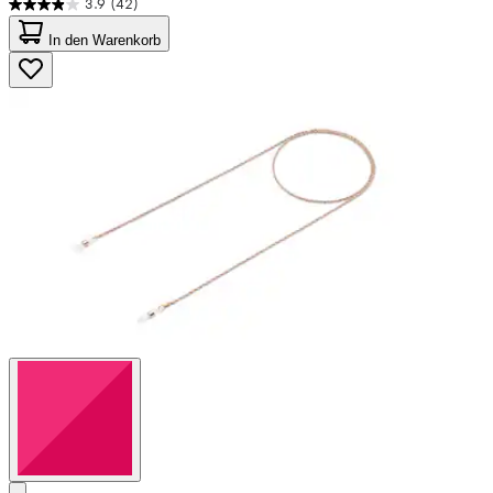
3.9
(42)
3.9
von
In den Warenkorb
5
Sternen.
42
Bewertungen