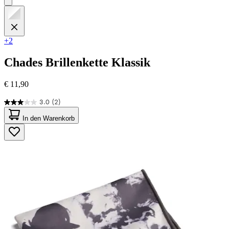
+2
Chades
Brillenkette Klassik
€ 11,90
3.0
(2)
3.0
von
In den Warenkorb
5
Sternen.
2
Bewertungen