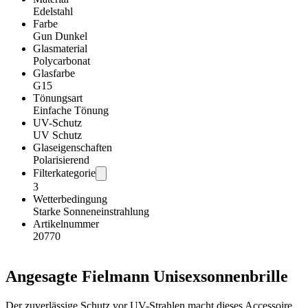
Edelstahl
Farbe
Gun Dunkel
Glasmaterial
Polycarbonat
Glasfarbe
G15
Tönungsart
Einfache Tönung
UV-Schutz
UV Schutz
Glaseigenschaften
Polarisierend
Filterkategorie
3
Wetterbedingung
Starke Sonneneinstrahlung
Artikelnummer
20770
Angesagte Fielmann Unisexsonnenbrille
Der zuverlässige Schutz vor UV-Strahlen macht dieses Accessoire