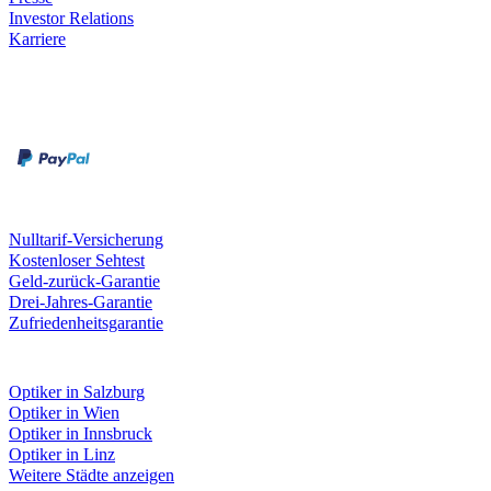
Investor Relations
Karriere
Zahlungsarten
Rechnung
Kreditkarte
Unsere Leistungen
Nulltarif-Versicherung
Kostenloser Sehtest
Geld-zurück-Garantie
Drei-Jahres-Garantie
Zufriedenheitsgarantie
Fielmann in deiner Nähe
Optiker in Salzburg
Optiker in Wien
Optiker in Innsbruck
Optiker in Linz
Weitere Städte anzeigen