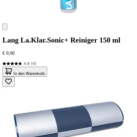
Lang
La.Klar.Sonic+ Reiniger 150 ml
€ 9,90
4.8
(4)
4.8
von
In den Warenkorb
5
Sternen.
4
Bewertungen