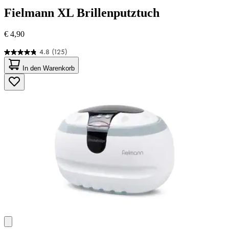
Fielmann
XL Brillenputztuch
€ 4,90
4.8
(125)
4.8
von
In den Warenkorb
5
Sternen.
125
Bewertungen