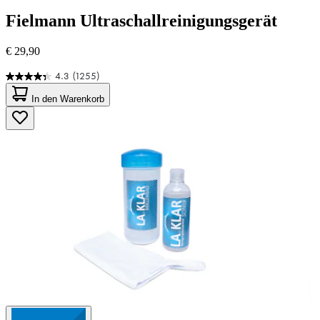
Fielmann
Ultraschallreinigungsgerät
€ 29,90
4.3
(1255)
4.3
von
In den Warenkorb
5
Sternen.
1255
Bewertungen