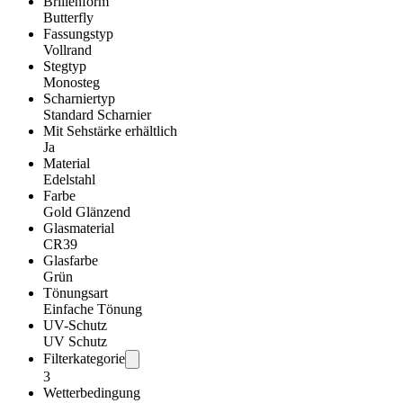
Brillenform
Butterfly
Fassungstyp
Vollrand
Stegtyp
Monosteg
Scharniertyp
Standard Scharnier
Mit Sehstärke erhältlich
Ja
Material
Edelstahl
Farbe
Gold Glänzend
Glasmaterial
CR39
Glasfarbe
Grün
Tönungsart
Einfache Tönung
UV-Schutz
UV Schutz
Filterkategorie
3
Wetterbedingung