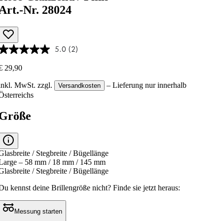
Art.-Nr. 28024
5.0
(2)
€ 29,90
inkl. MwSt.
zzgl.
– Lieferung nur innerhalb
Versandkosten
Österreichs
Größe
Glasbreite / Stegbreite / Bügellänge
Large – 58 mm / 18 mm / 145 mm
Glasbreite / Stegbreite / Bügellänge
Du kennst deine Brillengröße nicht?
Finde sie jetzt heraus:
Messung starten