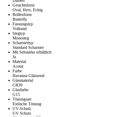
Damen
Gesichtsform
Oval, Herz, Eckig
Brillenform
Butterfly
Fassungstyp
Vollrand
Stegtyp
Monosteg
Scharniertyp
Standard Scharnier
Mit Sehstärke erhältlich
Ja
Material
Acetat
Farbe
Havanna Glänzend
Glasmaterial
CR39
Glasfarbe
G15
Tönungsart
Einfache Tönung
UV-Schutz
UV Schutz