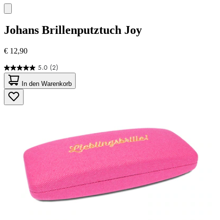
Johans
Brillenputztuch Joy
€ 12,90
5.0
(2)
5.0
von
In den Warenkorb
5
Sternen.
2
Bewertungen