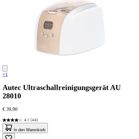
+1
Autec
Ultraschallreinigungsgerät AU
28010
€ 39,90
4.1
(44)
4.1
von
In den Warenkorb
5