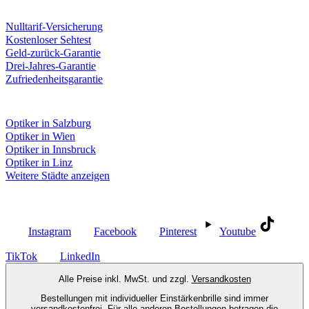
Unsere Leistungen
Nulltarif-Versicherung
Kostenloser Sehtest
Geld-zurück-Garantie
Drei-Jahres-Garantie
Zufriedenheitsgarantie
Fielmann in deiner Nähe
Optiker in Salzburg
Optiker in Wien
Optiker in Innsbruck
Optiker in Linz
Weitere Städte anzeigen
Social Media
Instagram
Facebook
Pinterest
Youtube
TikTok
LinkedIn
Alle Preise inkl. MwSt. und zzgl.
Versandkosten
Bestellungen mit individueller Einstärkenbrille sind immer
versandkostenfrei. Für alle anderen Bestellungen betragen die