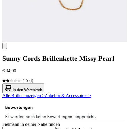
Sunny Cords
Brillenkette Missy Pearl
€ 34,90
2.0
(1)
2.0
von
In den Warenkorb
5
Alle Brillen anzeigen >
Zubehör & Accessoires >
Sternen.
1
Bewertung
Fielmann in deiner Nähe finden