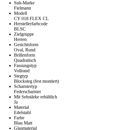
Sub-Marke
Fielmann
Modell
CY 018 FLEX CL
Herstellerfarbcode
BLSC
Zielgruppe
Herren
Gesichtsform
Oval, Rund
Brillenform
Quadratisch
Fassungstyp
Vollrand
Stegtyp
Blocksteg (fest montiert)
Scharniertyp
Federscharnier
Mit Sehstärke erhältlich
Ja
Material
Edelstahl
Farbe
Blau Matt
Glasmaterial