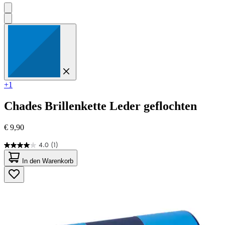
+1
Chades
Brillenkette Leder geflochten
€ 9,90
4.0
(1)
4.0
von
In den Warenkorb
5
Sternen.
1
Bewertung