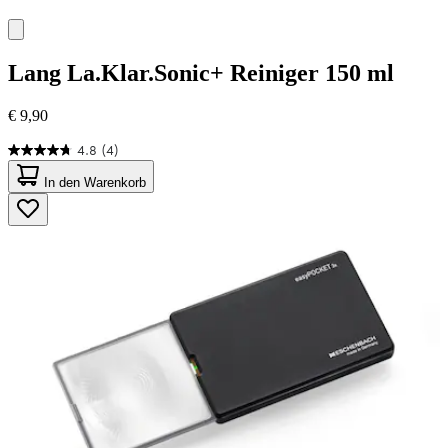
Lang
La.Klar.Sonic+ Reiniger 150 ml
€ 9,90
4.8
(4)
4.8
von
In den Warenkorb
5
Sternen.
4
Bewertungen