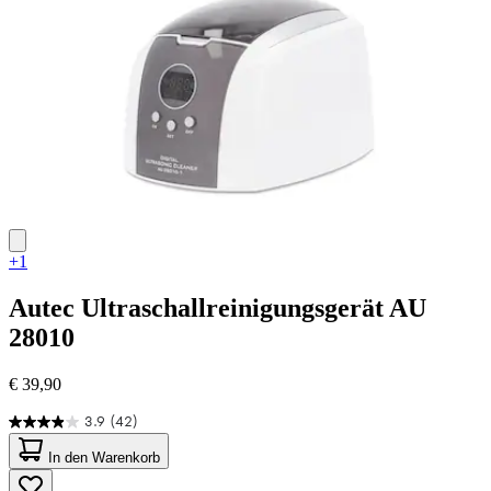
+1
Autec
Ultraschallreinigungsgerät AU
28010
€ 39,90
3.9
(42)
3.9
von
In den Warenkorb
5
Sternen.