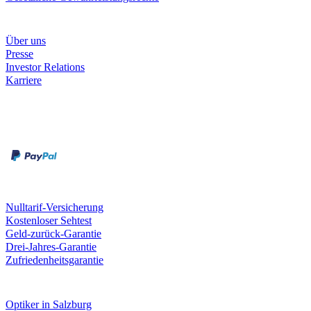
Unternehmen
Über uns
Presse
Investor Relations
Karriere
Zahlungsarten
Rechnung
Kreditkarte
Unsere Leistungen
Nulltarif-Versicherung
Kostenloser Sehtest
Geld-zurück-Garantie
Drei-Jahres-Garantie
Zufriedenheitsgarantie
Fielmann in deiner Nähe
Optiker in Salzburg