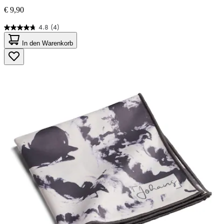
€ 9,90
4.8
(4)
4.8
von
In den Warenkorb
5
Sternen.
4
Bewertungen