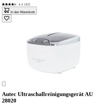
4.3
(45)
4.3
von
In den Warenkorb
5
Sternen.
45
Bewertungen
Autec
Ultraschallreinigungsgerät AU
28020