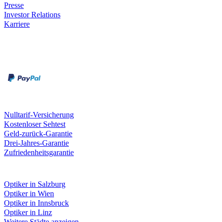
Presse
Investor Relations
Karriere
Zahlungsarten
Rechnung
Kreditkarte
Unsere Leistungen
Nulltarif-Versicherung
Kostenloser Sehtest
Geld-zurück-Garantie
Drei-Jahres-Garantie
Zufriedenheitsgarantie
Fielmann in deiner Nähe
Optiker in Salzburg
Optiker in Wien
Optiker in Innsbruck
Optiker in Linz
Weitere Städte anzeigen