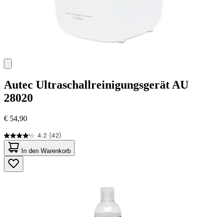
Autec
Ultraschallreinigungsgerät AU
28020
€ 54,90
4.2
(42)
4.2
von
In den Warenkorb
5
Sternen.
42
Bewertungen