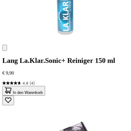
Lang
La.Klar.Sonic+ Reiniger 150 ml
€ 9,90
4.8
(4)
4.8
von
In den Warenkorb
5
Sternen.
4
Bewertungen