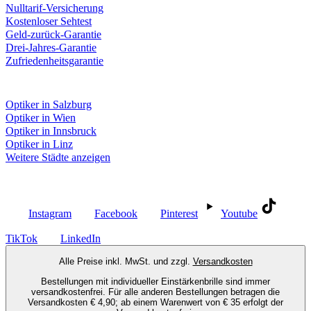
Nulltarif-Versicherung
Kostenloser Sehtest
Geld-zurück-Garantie
Drei-Jahres-Garantie
Zufriedenheitsgarantie
Fielmann in deiner Nähe
Optiker in Salzburg
Optiker in Wien
Optiker in Innsbruck
Optiker in Linz
Weitere Städte anzeigen
Social Media
Instagram
Facebook
Pinterest
Youtube
TikTok
LinkedIn
Alle Preise inkl. MwSt. und zzgl.
Versandkosten
Bestellungen mit individueller Einstärkenbrille sind immer
versandkostenfrei. Für alle anderen Bestellungen betragen die
Versandkosten € 4,90; ab einem Warenwert von € 35 erfolgt der