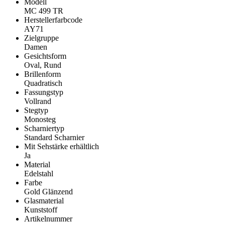
Modell
MC 499 TR
Herstellerfarbcode
AY71
Zielgruppe
Damen
Gesichtsform
Oval, Rund
Brillenform
Quadratisch
Fassungstyp
Vollrand
Stegtyp
Monosteg
Scharniertyp
Standard Scharnier
Mit Sehstärke erhältlich
Ja
Material
Edelstahl
Farbe
Gold Glänzend
Glasmaterial
Kunststoff
Artikelnummer