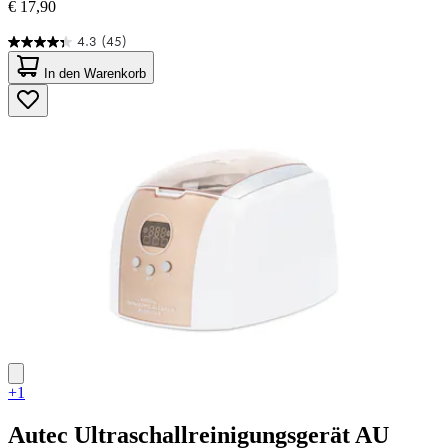
€ 17,90
4.3
(45)
4.3
von
In den Warenkorb
5
Sternen.
45
Bewertungen
+1
Autec
Ultraschallreinigungsgerät AU