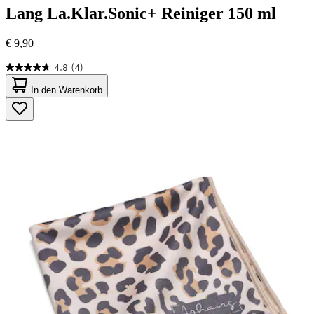
Lang
La.Klar.Sonic+ Reiniger 150 ml
€ 9,90
4.8
(4)
4.8
von
In den Warenkorb
5
Sternen.
4
Bewertungen