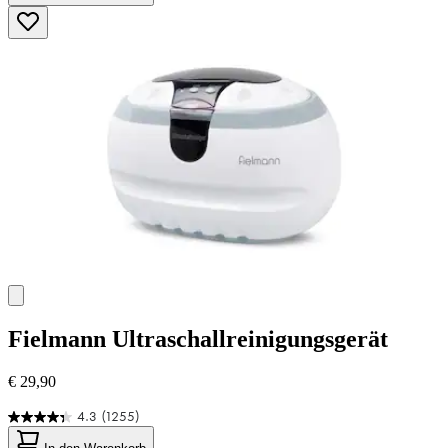
5
Sternen.
125
Bewertungen
Fielmann
Ultraschallreinigungsgerät
€ 29,90
4.3
(1255)
4.3
von