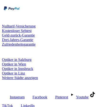
Kreditkarte
Unsere Leistungen
Nulltarif-Versicherung
Kostenloser Sehtest
Geld-zurück-Garantie
Drei-Jahres-Garantie
Zufriedenheitsgarantie
Fielmann in deiner Nähe
Optiker in Salzburg
Optiker in Wien
Optiker in Innsbruck
Optiker in Linz
Weitere Städte anzeigen
Social Media
Instagram
Facebook
Pinterest
Youtube
TikTok
LinkedIn