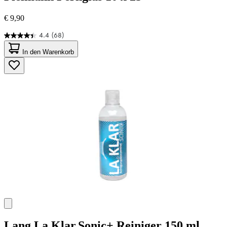
€ 9,90
4.4
(68)
4.4
von
In den Warenkorb
5
Sternen.
68
Bewertungen
Lang
La.Klar.Sonic+ Reiniger 150 ml