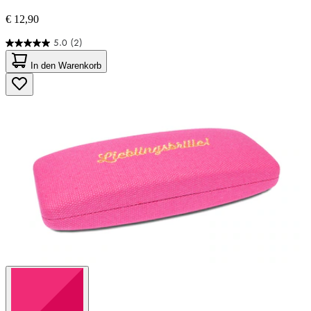
€ 12,90
5.0
(2)
5.0
von
In den Warenkorb
5
Sternen.
2
Bewertungen