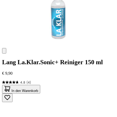
Lang
La.Klar.Sonic+ Reiniger 150 ml
€ 9,90
4.8
(4)
4.8
von
In den Warenkorb
5
Sternen.
4
Bewertungen