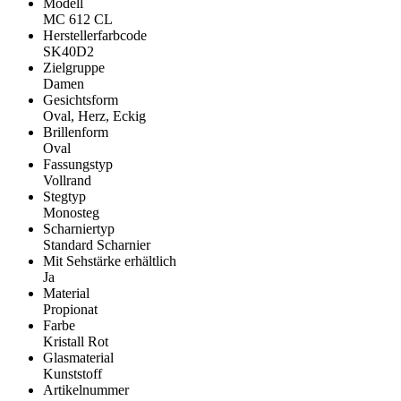
Modell
MC 612 CL
Herstellerfarbcode
SK40D2
Zielgruppe
Damen
Gesichtsform
Oval, Herz, Eckig
Brillenform
Oval
Fassungstyp
Vollrand
Stegtyp
Monosteg
Scharniertyp
Standard Scharnier
Mit Sehstärke erhältlich
Ja
Material
Propionat
Farbe
Kristall Rot
Glasmaterial
Kunststoff
Artikelnummer