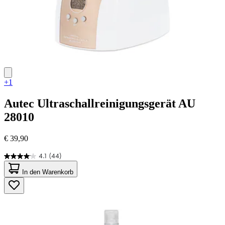
+1
Autec
Ultraschallreinigungsgerät AU
28010
€ 39,90
4.1
(44)
4.1
von
In den Warenkorb
5
Sternen.
44
Bewertungen