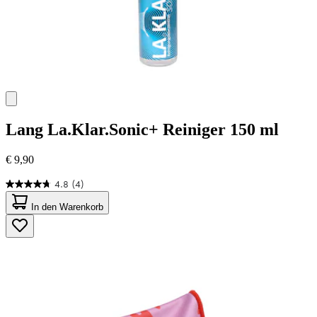
Lang
La.Klar.Sonic+ Reiniger 150 ml
€ 9,90
4.8
(4)
4.8
von
In den Warenkorb
5
Sternen.
4
Bewertungen