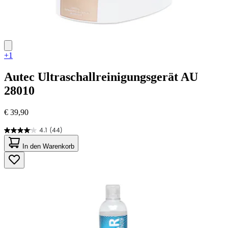
+1
Autec
Ultraschallreinigungsgerät AU
28010
€ 39,90
4.1
(44)
4.1
von
In den Warenkorb
5
Sternen.
44
Bewertungen