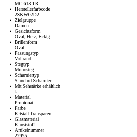
MC 618 TR
Herstellerfarbcode
2SKW02D2
Zielgruppe
Damen
Gesichtsform
Oval, Herz, Eckig
Brillenform
Oval
Fassungstyp
Vollrand
Stegtyp
Monosteg
Scharniertyp
Standard Scharnier
Mit Sehstärke erhältlich
Ja
Material
Propionat
Farbe
Kristall Transparent
Glasmaterial
Kunststoff
Artikelnummer
27955