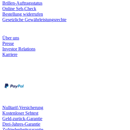
Brillen-Auftragsstatus
Online Seh-Check
Bestellung widerrufen
Gesetzliche Gewährleistungsrechte
Unternehmen
Über uns
Presse
Investor Relations
Karriere
Zahlungsarten
Rechnung
Kreditkarte
Unsere Leistungen
Nulltarif-Versicherung
Kostenloser Sehtest
Geld-zurück-Garantie
Drei-Jahres-Garantie
Zufriedenheitsgarantie