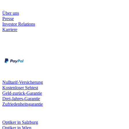
Unternehmen
Über uns
Presse
Investor Relations
Karriere
Zahlungsarten
Rechnung
Kreditkarte
Unsere Leistungen
Nulltarif-Versicherung
Kostenloser Sehtest
Geld-zurück-Garantie
Drei-Jahres-Garantie
Zufriedenheitsgarantie
Fielmann in deiner Nähe
Optiker in Salzburg
Optiker in Wien