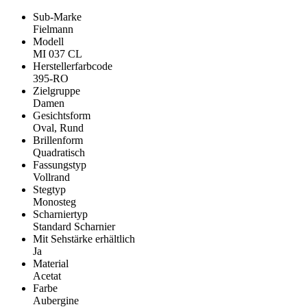
Sub-Marke
Fielmann
Modell
MI 037 CL
Herstellerfarbcode
395-RO
Zielgruppe
Damen
Gesichtsform
Oval, Rund
Brillenform
Quadratisch
Fassungstyp
Vollrand
Stegtyp
Monosteg
Scharniertyp
Standard Scharnier
Mit Sehstärke erhältlich
Ja
Material
Acetat
Farbe
Aubergine