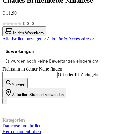
Chades
Brillenkette Milanese
€ 11,90
0.0
(0)
0.0
von
In den Warenkorb
5
Alle Brillen anzeigen >
Zubehör & Accessoires >
Sternen.
Fielmann in deiner Nähe finden
Ort oder PLZ eingeben
Suchen
Aktuellen Standort verwenden
Unser Sortiment
Kategorien
Damensonnenbrillen
Herrensonnenbrillen