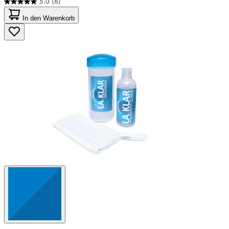
5.0
(6)
5.0
von
In den Warenkorb
5
Sternen.
6
Bewertungen