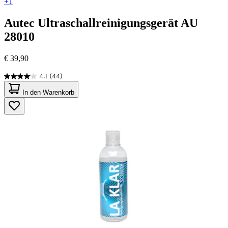
+1
Autec
Ultraschallreinigungsgerät AU
28010
€ 39,90
4.1
(44)
4.1
von
In den Warenkorb
5
Sternen.
44
Bewertungen