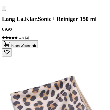
Lang
La.Klar.Sonic+ Reiniger 150 ml
€ 9,90
4.8
(4)
4.8
von
In den Warenkorb
5
Sternen.
4
Bewertungen