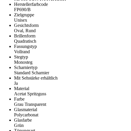
Herstellerfarbcode
FP690/B
Zielgruppe
Unisex
Gesichtsform
Oval, Rund
Brillenform
Quadratisch
Fassungstyp
Vollrand
Stegtyp
Monosteg
Scharniertyp
Standard Scharnier
Mit Sehstärke erhältlich
Ja
Material
Acetat Spritzguss
Farbe
Grau Transparent
Glasmaterial
Polycarbonat
Glasfarbe
Grün
Tönungsart