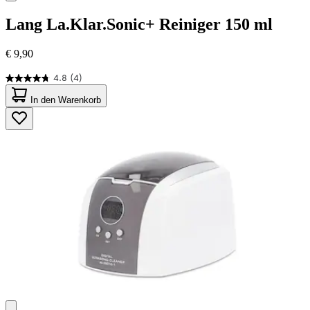
Lang
La.Klar.Sonic+ Reiniger 150 ml
€ 9,90
4.8
(4)
4.8
von
In den Warenkorb
5
Sternen.
4
Bewertungen