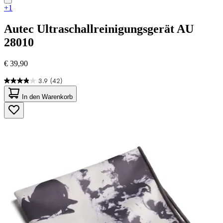
+1
Autec
Ultraschallreinigungsgerät AU
28010
€ 39,90
3.9
(42)
3.9
von
In den Warenkorb
5
Sternen.
42
Bewertungen