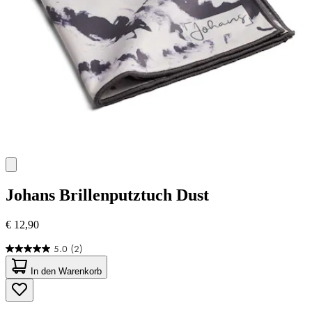
Johans
Brillenputztuch Dust
€ 12,90
5.0
(2)
5.0
von
In den Warenkorb
5
Sternen.
2