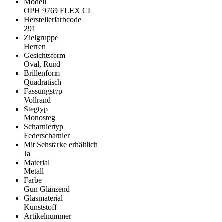
Modell
OPH 9769 FLEX CL
Herstellerfarbcode
291
Zielgruppe
Herren
Gesichtsform
Oval, Rund
Brillenform
Quadratisch
Fassungstyp
Vollrand
Stegtyp
Monosteg
Scharniertyp
Federscharnier
Mit Sehstärke erhältlich
Ja
Material
Metall
Farbe
Gun Glänzend
Glasmaterial
Kunststoff
Artikelnummer