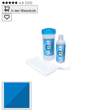
4.8
(125)
4.8
von
In den Warenkorb
5
Sternen.
125
Bewertungen